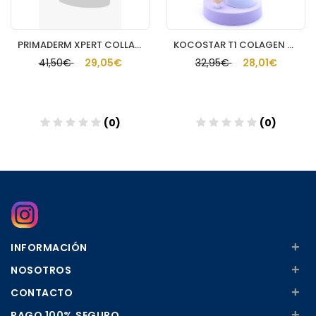
PRIMADERM XPERT COLLAGENEUR CREMA CUELLO Y ESCOTE
KOCOSTAR T1 COLAGEN CREAM GENTLEFILM POWDER 6
41,50€
29,05€
32,95€
28,01€
(0)
(0)
Añadir
Añadir
+
INFORMACIÓN
+
NOSOTROS
+
CONTACTO
+
PAGO 100% SEGURO