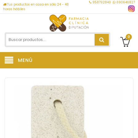
958792840
690646827
Tus productos en casa en sólo 24 - 48
horas hábiles
0
MENÚ