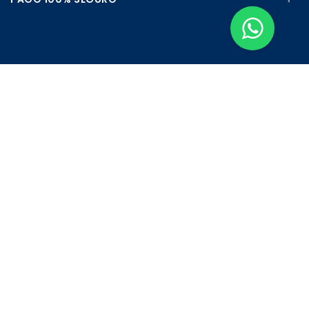
Apúntate a nuestra Newsletter
Escribe aquí tu email...
Suscribirse
He leído y acepto la
pólitica de privacidad
Copyright © 2026
Farmazul
. Todos los derechos reservados.