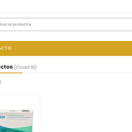
ACTO
uctos
(covid 19)