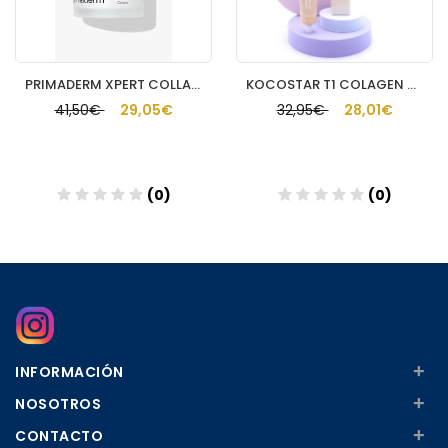
PRIMADERM XPERT COLLAGENEUR CREMA CUELLO Y ESCOTE
KOCOSTAR T1 COLAGEN CREAM GENTLEFILM POWDER 6
41,50€
29,05€
32,95€
28,01€
(0)
(0)
Añadir
Añadir
+
INFORMACIÓN
+
NOSOTROS
+
CONTACTO