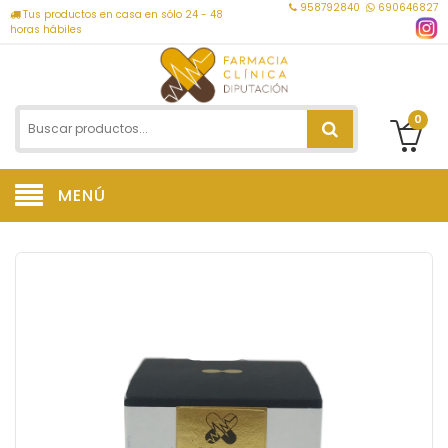
958792840
690646827
Tus productos en casa en sólo 24 - 48
horas hábiles
0
MENÚ