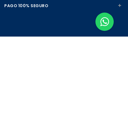
+
PAGO 100% SEGURO
Apúntate a nuestra Newsletter
Escribe aquí tu email...
Suscribirse
He leído y acepto la
pólitica de privacidad