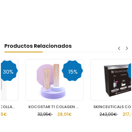
Productos Relacionados
15%
10%
KOCOSTAR T1 COLAGEN CREAM GENTLEFILM POWDER 6
SKINCEUTICALS COFRE PTIOX+CONTORNO DE OJOS+SERUM HA
32,95€
28,01€
242,00€
217,80€