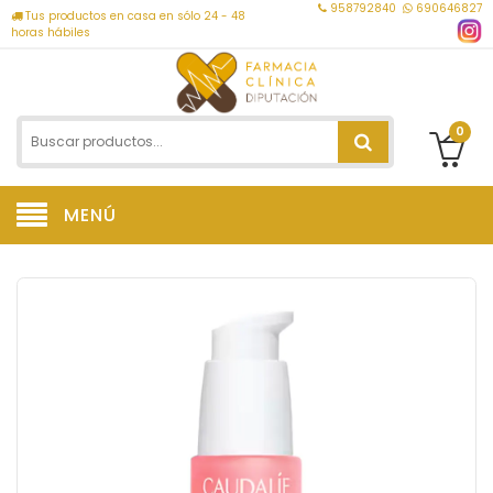
958792840
690646827
Tus productos en casa en sólo 24 - 48
horas hábiles
0
MENÚ